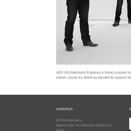
AEV (Architectures Espaces à Vivre) a puisé s
urbain, social en allant au-devant du respect d
A PROPOS
AEV Architectures,
Agence pour "Architectures Espaces à
Vivre"