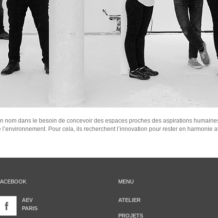
on nom dans le besoin de concevoir des espaces proches des aspirations humaines
e l’environnement. Pour cela, ils recherchent l’innovation pour rester en harmonie a
FACEBOOK
MENU
AEV
ATELIER
PARIS
PROJETS