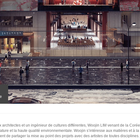
re
 architectes et un ingénieur de cultures différentes, Woojin LIM venant de la Coré
ture et la haute qualité environnementale. Woojin s’intéresse aux matières et à la 
ent de partager la mise au point des projets avec des artistes de toutes disciplines.