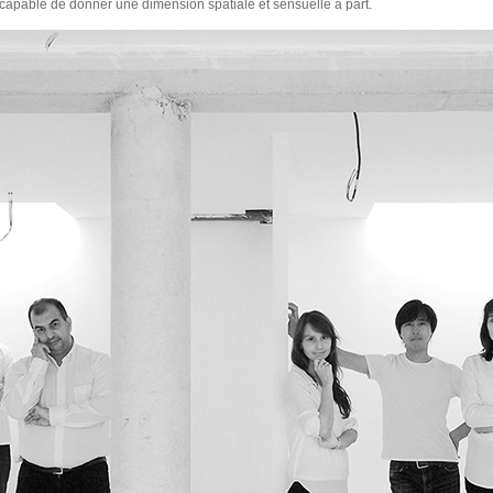
l capable de donner une dimension spatiale et sensuelle à part.